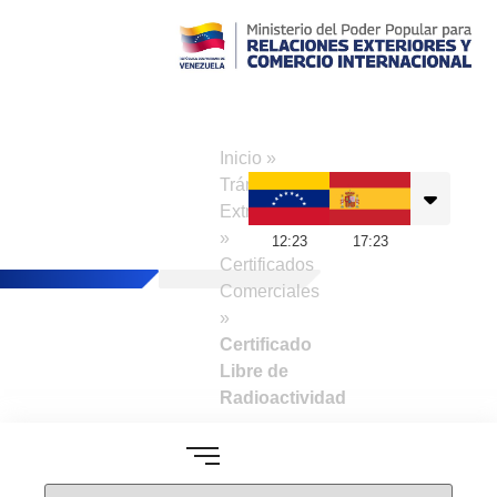
Consulado de
Venezuela en
Inicio
»
Madrid
Trámites a
Extranjeros
»
12
:
23
17
:
23
Certificados
Comerciales
»
Certificado
Libre de
Radioactividad