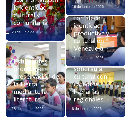
Registro
la identidad
16 de junio de 2026
artesanal
cultural y
fortalece
comunitaria
identidad
productiva y
23 de junio de 2026
cultural en
Venezuela
11 de junio de 2026
Estudiantes
Cenal impulsa la
promueven
soberanía
preservación de
cultural con
la Tierra
cátedras
mediante la
literarias
literatura
regionales
18 de junio de 2026
8 de junio de 2026