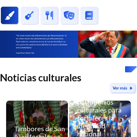
Noticias culturales
Yaracuy declara
nuevos
patrimonios
culturales para
fortalecer la
identidad
Tambores de San
nacional
Juan fortalecen