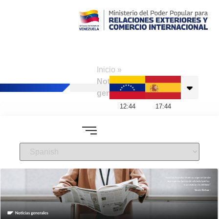
Consulado de
Venezuela en
Inicio
»
Madrid
Noticias
generales
12
:
44
17
:
44