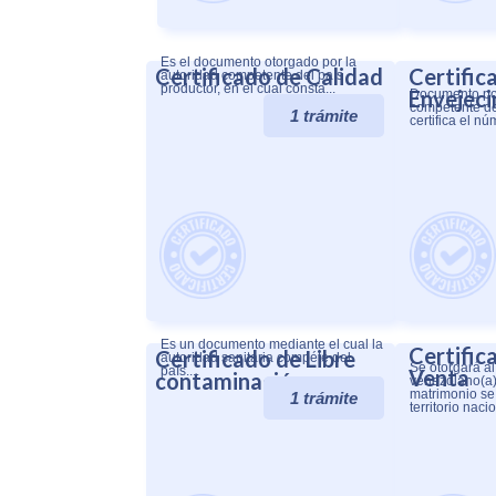
Es el documento otorgado por la
Certificado de Calidad
Certific
autoridad competente del país
productor, en el cual consta...
Envejec
Documento por
competente de
1 trámite
certifica el n
Es un documento mediante el cual la
Certific
Certificado de Libre
autoridad sanitaria compéte del
Se otorgará a
país....
Venta
contaminación
venezolano(a)
matrimonio se
1 trámite
territorio nacion