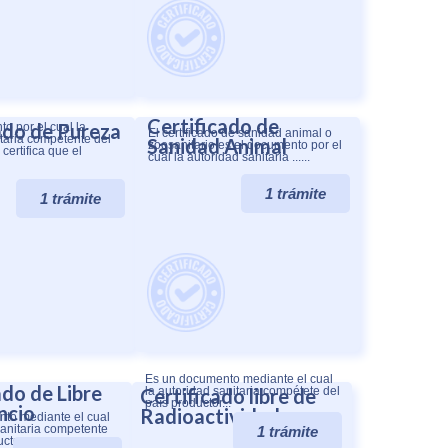
Certificado de
ado de Pureza
o por el cual la
El certificado de sanidad animal o
itaria competente del
Sanidad Animal​
zoosanitario es el documento por el
certifica que el
cual la autoridad sanitaria ......
1 trámite
1 trámite
Es un documento mediante el cual
ado de Libre
Certificado libre de
la autoridad sanitaria compétete del
país productor...
ncio
Radioactividad
nto mediante el cual
sanitaria competente
1 trámite
ctor...