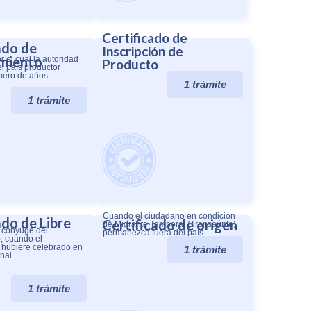
Certificado de
ado de
Inscripción de
imiento
 el cual la autoridad
Producto
l país productor
úmero de años...
1 trámite
1 trámite
Cuando el ciudadano en condición
ado de Libre
Certificado de origen
de Migrante Temporal (Transeúnte)
l cónyuge del
permanezca fuera del país.....
, cuando el
 hubiere celebrado en
1 trámite
al......
1 trámite