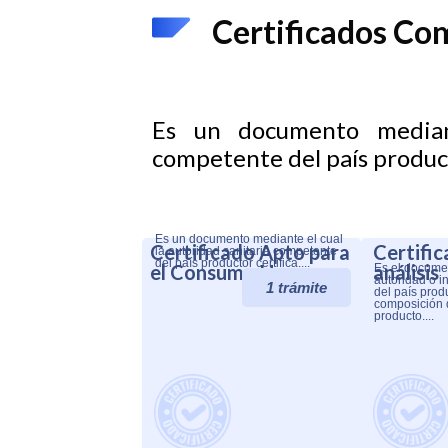
Certificados Co
Es un documento mediant
competente del país product
Es un documento mediante el cual
Certificado Apto para
Certifi
la autoridad sanitaria competente
del país productor certifica....
el Consumo Humano
análisis
Es el documen
autoridad o i
1 trámite
del país prod
composición 
producto....