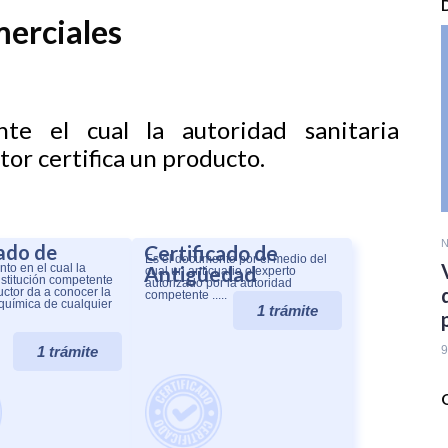
merciales
e el cual la autoridad sanitaria
or certifica un producto.
N
cado de
Certificado de
Es el documento por el medio del
to en el cual la
Antigüedad
cual un anticuario o experto
nstitución competente
autorizado por la autoridad
uctor da a conocer la
competente .....
química de cualquier
1 trámite
1 trámite
9