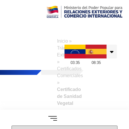
Consulado de
Venezuela en
Inicio
»
Madrid
Trámites a
Extranjeros
»
03
:
35
08
:
35
Certificados
Comerciales
»
Certificado
de Sanidad
Vegetal