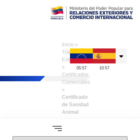
Consulado de
Venezuela en
Inicio
»
Madrid
Trámites a
Extranjeros
»
05
:
57
10
:
57
Certificados
Comerciales
»
Certificado
de Sanidad
Animal