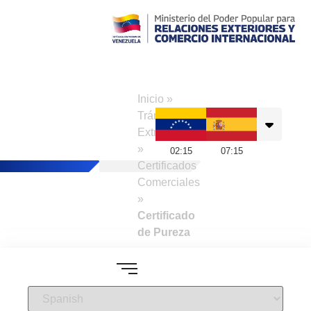
Consulado de
Venezuela en
Inicio
»
Madrid
Trámites a
Extranjeros
»
02
:
15
07
:
15
Certificados
Comerciales
»
Certificado
de Pureza