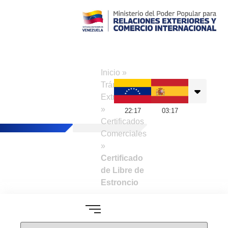
Consulado de
Venezuela en
Inicio
»
Madrid
Trámites a
Extranjeros
»
22
:
17
03
:
17
Certificados
Comerciales
»
Certificado
de Libre de
Estroncio