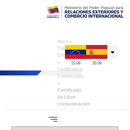
Consulado de
Venezuela en
Inicio
»
Madrid
Trámites a
Extranjeros
»
15
:
09
20
:
09
Certificados
Comerciales
»
Certificado
de Libre
contaminación