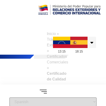
Consulado de
Venezuela en
Inicio
»
Madrid
Trámites a
Extranjeros
»
13
:
15
18
:
15
Certificados
Comerciales
»
Certificado
de Calidad