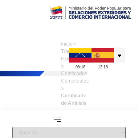
Consulado de
Venezuela en
Inicio
»
Madrid
Trámites a
Extranjeros
»
08
:
18
13
:
18
Certificados
Comerciales
»
Certificado
de Análisis