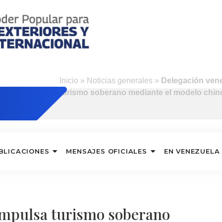
d
Inicio
»
Noticias generales
»
Delegación ven
turismo soberano mediante el modelo chi
BLICACIONES
MENSAJES OFICIALES
EN VENEZUELA
impulsa turismo soberano