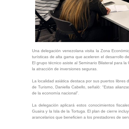
Una delegación venezolana visita la Zona Económic
turísticas de alta gama que aceleren el desarrollo d
El grupo técnico asiste al Seminario Bilateral para la
la atracción de inversiones seguras.
La localidad asiática destaca por sus puertos libres
de Turismo, Daniella Cabello, señaló: “Estas alianz
de la economía nacional”.
La delegación aplicará estos conocimientos fisca
Guaira y la Isla de la Tortuga. El plan de cierre inc
arancelarios que beneficien a los prestadores de ser