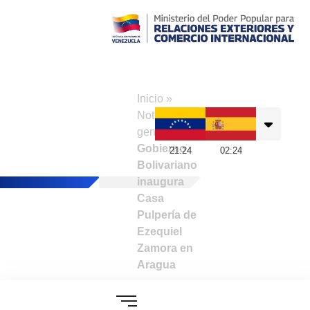
Consulado de
Venezuela en
Inicio
»
Madrid
Noticias
generales
»
Gobierno
21
:
24
02
:
24
Bolivariano
inaugura
Casa
Pulpería de
Ezequiel
Zamora en
Aragua