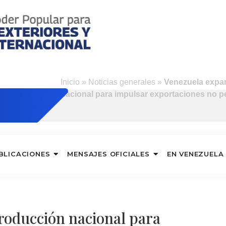
d
Inicio
»
Noticias generales
»
Venezuela expa
nacional para impulsar exportaciones no p
BLICACIONES
MENSAJES OFICIALES
EN VENEZUELA
roducción nacional para