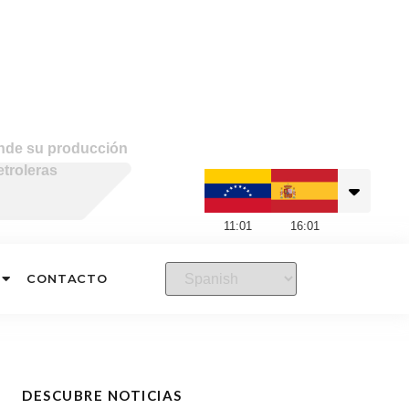
nde su producción
etroleras
11
:
01
16
:
01
CONTACTO
DESCUBRE NOTICIAS