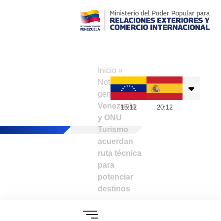
Consulado de
Venezuela en
Inicio
»
Madrid
Noticias
generales
»
Venezuela
15
:
12
20
:
12
y ONU
Turismo
acuerdan
ruta técnica
para
potenciar
destinos